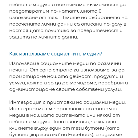
нейните модули и ние нямаме възможност да
предотвратим по-нататъшното й
използване от тях. Целите на събирането на
посочените лични данни са описани по-долу в
настоящата политика за поверителност и
защита на личните данни.
Как използваме социалните медии?
Използваме социалните медии по различни
начини. От една страна ги използваме, за да
промотираме нашата дейност, продукти и
услуги, както и за да рекламираме, подобрим и
администрираме своите собствени услуги.
Интеграция с приставки на социални медии.
Интегрирали сме приставки на социални
медии в нашиата системата или някой от
нейните модули. Това означава, че когато
кликнете върху един от тези бутони (като
бутона „харесва ми" на Facebook), споделяме