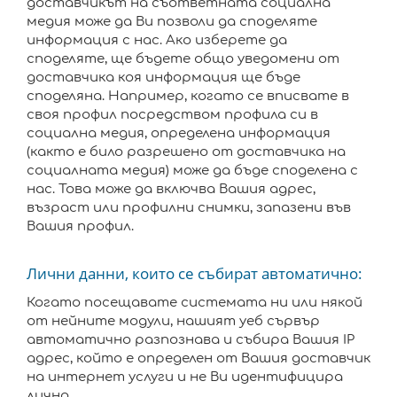
доставчикът на съответната социална
медия може да Ви позволи да споделяте
информация с нас. Ако изберете да
споделяте, ще бъдете общо уведомени от
доставчика коя информация ще бъде
споделяна. Например, когато се вписвате в
своя профил посредством профила си в
социална медия, определена информация
(както е било разрешено от доставчика на
социалната медия) може да бъде споделена с
нас. Това може да включва Вашия адрес,
възраст или профилни снимки, запазени във
Вашия профил.
Лични данни, които се събират автоматично:
Когато посещавате системата ни или някой
от нейните модули, нашият уеб сървър
автоматично разпознава и събира Вашия IP
адрес, който е определен от Вашия доставчик
на интернет услуги и не Ви идентифицира
лично.