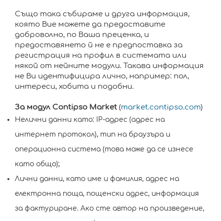
Също така събираме и друга информация,
която Вие можете да предоставите
доброволно, по Ваша преценка, и
предоставянето й не е предпоставка за
регистрация на профил в системата или
някой от нейните модули. Такава информация
не Ви идентифицира лично, например: пол,
интереси, хобита и подобни.
За модул Contipso Market
(
market.contipso.com
)
Нелични данни като: IP-адрес (адрес на
интернет протокол), тип на браузъра и
операционна система (това може да се изнесе
като общо);
Лични данни, като име и фамилия, адрес на
електронна поща, пощенски адрес, информация
за фактуриране. Ако сте автор на произведение,