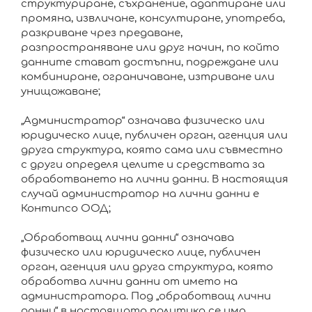
структуриране, съхранение, адаптиране или
промяна, извличане, консултиране, употреба,
разкриване чрез предаване,
разпространяване или друг начин, по който
данните стават достъпни, подреждане или
комбиниране, ограничаване, изтриване или
унищожаване;
„Администратор“ означава физическо или
юридическо лице, публичен орган, агенция или
друга структура, която сама или съвместно
с други определя целите и средствата за
обработването на лични данни. В настоящия
случай администратор на лични данни е
Контипсо ООД;
„Обработващ лични данни“ означава
физическо или юридическо лице, публичен
орган, агенция или друга структура, която
обработва лични данни от името на
администратора. Под „обработващ лични
данни“ в настоящата политика се има