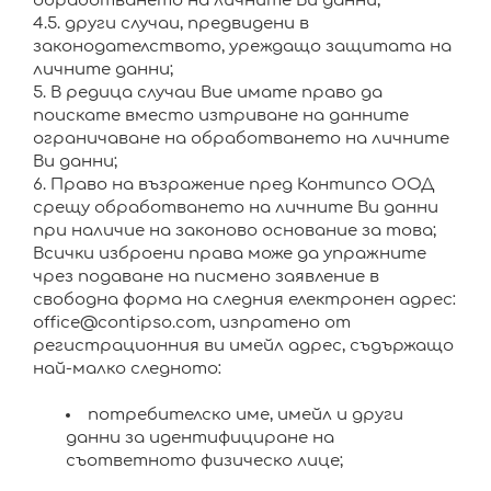
обработването на личните Ви данни;
4.5. други случаи, предвидени в
законодателството, уреждащо защитата на
личните данни;
5. В редица случаи Вие имате право да
поискате вместо изтриване на данните
ограничаване на обработването на личните
Ви данни;
6. Право на възражение пред Контипсо ООД
срещу обработването на личните Ви данни
при наличие на законово основание за това;
Всички изброени права може да упражните
чрез подаване на писмено заявление в
свободна форма на следния електронен адрес:
office@contipso.com, изпратено от
регистрационния ви имейл адрес, съдържащо
най-малко следното:
потребителско име, имейл и други
данни за идентифициране на
съответното физическо лице;