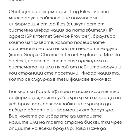
Обобщена информация - Log Files - както
много други сайтове ние получаваме
информация от log files (съвкупност от
системна информация за потребителя): IP
адрес; ISP (Internet Service Provider); браузъра,
който използвате, когато посещавате
системата ни или някой от нейните модули
(като Google Chrome, Internet Explorer и Mozilla
Firefox ); времето, което сте прекарали в
системата ни или някой от нейните модули и
кои страници сте посетили. Информацията,
която се съдържа в тези файлове включва:
Бисквитки ("Cookie"): това е малко количество
информация, която уеб сървърът изпраща на
уеб браузъра, позволявайки на сървъра да
събира обратна информация от браузъра.
Вие можете да изберете да изтриете
нашите или на трета страна бисквитки чрез
опциите на всеки браузър. Това може да