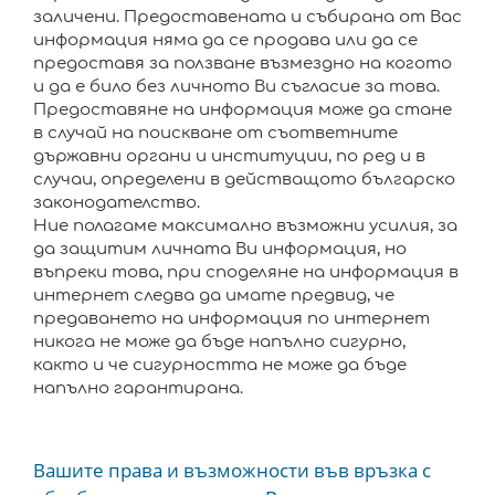
заличени. Предоставената и събирана от Вас
информация няма да се продава или да се
предоставя за ползване възмездно на когото
и да е било без личното Ви съгласие за това.
Предоставяне на информация може да стане
в случай на поискване от съответните
държавни органи и институции, по ред и в
случаи, определени в действащото българско
законодателство.
Ние полагаме максимално възможни усилия, за
да защитим личната Ви информация, но
въпреки това, при споделяне на информация в
интернет следва да имате предвид, че
предаването на информация по интернет
никога не може да бъде напълно сигурно,
както и че сигурността не може да бъде
напълно гарантирана.
Вашите права и възможности във връзка с