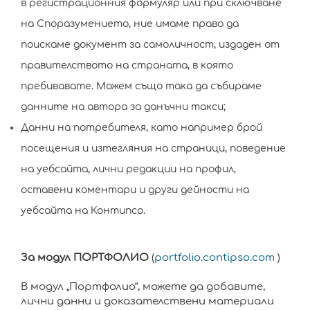
в регистрационния формуляр или при сключване
на Споразумението, ние имаме право да
поискаме документ за самоличност, издаден от
правителството на страната, в която
пребивавате. Можем също така да събираме
данните на автора за данъчни такси;
Данни на потребителя, като например брой
посещения и изтегляния на страници, поведение
на уебсайта, лични редакции на профил,
оставени коментари и други дейности на
уебсайта на Контипсо.
За модул ПОРТФОЛИО
(
portfolio.contipso.com
)
В модул „Портфолио“, можете да добавите,
лични данни и доказателствени материали