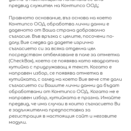
предвид служител на Контипсо ООД;
Правното основание, въз основа на което
Контипсо ООД обработва лични данни е
даденото от Ваша страна доброволно
съгласие. Във връзка с целите, посочени по-
долу, Вие следва да дадете изрично
съгласието си за всяка отделна цел
посредством отбелязване в поле за отметка
(CheckBox), което се появява като квадратна
кутийка с придружаващ я текст. Когато е
направен избор, се появява отметка в
кутийката, с оглед на което Вие вече сте дали
съгласието си Вашите лични данни да бъдат
обработвани от Контипсо ООД. Когато не е
направен избор, кутийката е празна. Имайте
предвид, че има случаи в които съгласието Ви
е задължителна предпоставка за
регистрация в настоящия сайт и неговите
модули.