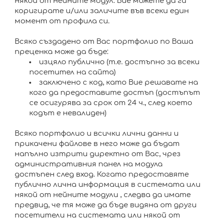
някой от нейните модул. Вие можете да ги
коригирате и/или заличите във всеки един
момент от профила си.
Всяко създадено от Вас портфолио по Ваша
преценка може да бъде:
изцяло публично (т.е. достъпно за всеки
посетител на сайта)
заключено с код, като Вие решавате на
кого да предоставите достъп (достъпът
се осигурява за срок от 24 ч., след което
кодът е невалиден)
Всяко портфолио и всички лични данни и
прикачени файлове в него може да бъдат
напълно изтрити директно от Вас, чрез
административния панел на модула
достъпен след вход. Когато предоставяте
публично лична информация в системата или
някой от нейните модули , следва да имате
предвид, че тя може да бъде видяна от други
посетители на системата или някой от