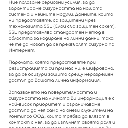
Ние полагаме сериозни усилия, за да
гарантираме сигурността на нашата
система и нейните модули. Данните, които
ни предоставяте, са защитени чрез
технологията SSL (Слой със защитен сокет).
SSL представлява стандартен метод в
областта за кодиране на лични данни, така
че те да могат да се прехвърлят сигурно по
Интернет.
Паролата, която предоставяте при
регистрацията си при нас ни, е шифрована,
за да се осигури защита срещу неразрешен
достъп до Вашата лична информация.
Запазването на поверителността и
сигурността на личната Ви информация е с
най-висок приоритет и ограничаваме
достъпа до нея само на онези служители на
Контипсо ООД, които трябва да влязат в
контакт с нея, за да изпълнят своята роля и