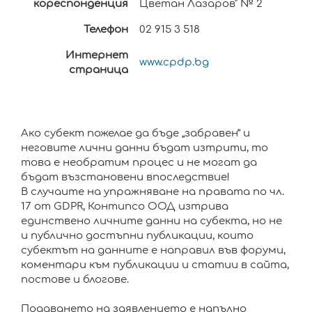
кореспонденция
Цветан Лазаров" № 2
Телефон
02 915 3 518
Интернет
www.cpdp.bg
страница
Ако субект пожелае да бъде „забравен“ и
неговите лични данни бъдат изтрити, то
това е необратим процес и не могат да
бъдат възстановени впоследствие!
В случаите на упражняване на правата по чл.
17 от GDPR, Контипсо ООД изтрива
единствено личните данни на субекта, но не
и публично достъпни публикации, които
субектът на данните е направил във форуми,
коментари към публикации и статии в сайта,
постове и блогове.
Подаването на заявлението е напълно