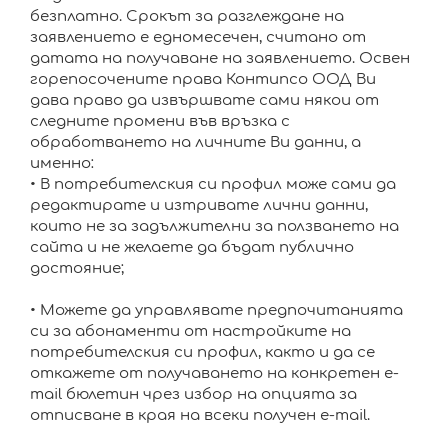
безплатно. Срокът за разглеждане на
заявлението е едномесечен, считано от
датата на получаване на заявлението. Освен
горепосочените права Контипсо ООД Ви
дава право да извършвате сами някои от
следните промени във връзка с
обработването на личните Ви данни, а
именно:
• В потребителския си профил може сами да
редактирате и изтривате лични данни,
които не за задължителни за ползването на
сайта и не желаете да бъдат публично
достояние;
• Можете да управлявате предпочитанията
си за абонаменти от настройките на
потребителския си профил, както и да се
откажете от получаването на конкретен e-
mail бюлетин чрез избор на опцията за
отписване в края на всеки получен e-mail.