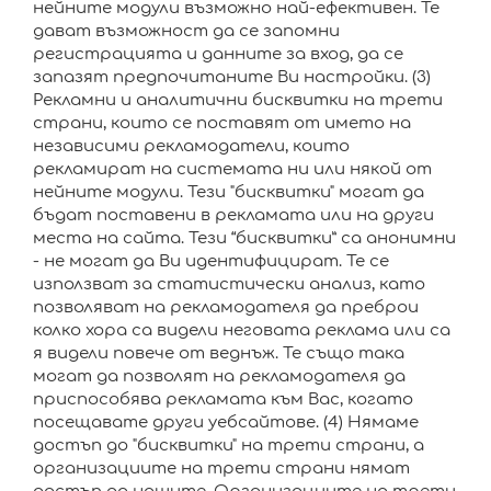
нейните модули възможно най-ефективен. Те
дават възможност да се запомни
регистрацията и данните за вход, да се
запазят предпочитаните Ви настройки. (3)
Рекламни и аналитични бисквитки на трети
страни, които се поставят от името на
независими рекламодатели, които
рекламират на системата ни или някой от
нейните модули. Тези "бисквитки" могат да
бъдат поставени в рекламата или на други
места на сайта. Тези “бисквитки” са анонимни
- не могат да Ви идентифицират. Те се
използват за статистически анализ, като
позволяват на рекламодателя да преброи
колко хора са видели неговата реклама или са
я видели повече от веднъж. Те също така
могат да позволят на рекламодателя да
приспособява рекламата към Вас, когато
посещавате други уебсайтове. (4) Нямаме
достъп до "бисквитки" на трети страни, а
организациите на трети страни нямат