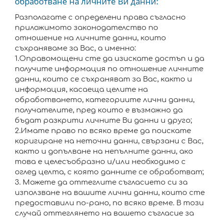
обработване на личните Ви данни:
Разполагате с определени права съгласно
приложимото законодателство по
отношение на личните данни, които
съхраняваме за Вас, а именно:
1.Оправомощени сте да изискате достъп и да
получите информация по отношение личните
данни, които се съхраняват за Вас, както и
информация, касаеща целите на
обработването, категориите лични данни,
получателите, пред които е възможно да
бъдат разкрити личните Ви данни и друго;
2.Имате право по всяко време да поискате
коригиране на неточни данни, свързани с Вас,
както и допълване на непълните данни, ако
това е целесъобразно и/или необходимо с
оглед целта, с която данните се обработват;
3. Можете да оттеглите съгласието си за
използване на вашите лични данни, които сте
предоставили по-рано, по всяко време. В този
случай оттеглянето на вашето съгласие за