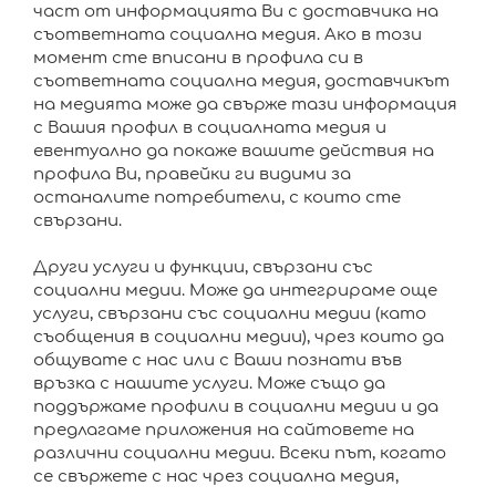
част от информацията Ви с доставчика на
съответната социална медия. Ако в този
момент сте вписани в профила си в
съответната социална медия, доставчикът
на медията може да свърже тази информация
с Вашия профил в социалната медия и
евентуално да покаже вашите действия на
профила Ви, правейки ги видими за
останалите потребители, с които сте
свързани.
Други услуги и функции, свързани със
социални медии. Може да интегрираме още
услуги, свързани със социални медии (като
съобщения в социални медии), чрез които да
общувате с нас или с Ваши познати във
връзка с нашите услуги. Може също да
поддържаме профили в социални медии и да
предлагаме приложения на сайтовете на
различни социални медии. Всеки път, когато
се свържете с нас чрез социална медия,