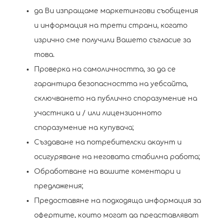
да Ви изпращаме маркетингови съобщения
и информация на трети страни, когато
изрично сме получили Вашето съгласие за
това.
Проверка на самоличността, за да се
гарантира безопасността на уебсайта,
сключването на публично споразумение на
участника и / или лицензионното
споразумение на купувача;
Създаване на потребителски акаунт и
осигуряване на неговата стабилна работа;
Обработване на вашите коментари и
предложения;
Предоставяне на подходяща информация за
офертите, които могат да представляват