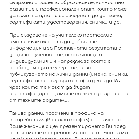
свързани с Вашето образование, личностно
развитие и професионален опит, които може
да включват, но не се изчерпат до дипломи,
сертификати, удостоверения, снимки и др.
При създаване на учителско портфолио
имате възможноста да добавите
информация и за Постигнати резултати с
децата и учениците, отразяващи и
индивидуалния им напредък, за което е
необходимо да се уверите, че за
публикуването на лични данни (имена, снимки,
сертификати, награди и т.н) за деца до 16 г.,
чрез които те могат да бъдат
идентифицирани, имате писмено разрешение
от техните родители.
Такива данни, посочени в профила на
потребителя (Вашият профил) се пазят по
Ваше желание с цел презентирането Ви пред
останалите потребители на системата или