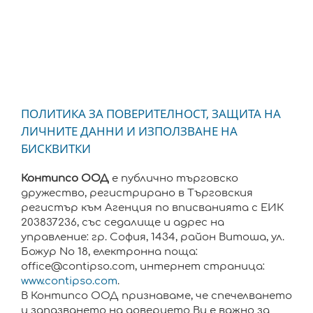
ПОЛИТИКА ЗА ПОВЕРИТЕЛНОСТ, ЗАЩИТА НА
ЛИЧНИТЕ ДАННИ И ИЗПОЛЗВАНЕ НА
БИСКВИТКИ
Контипсо ООД
е публично търговско
дружество, регистрирано в Търговския
регистър към Агенция по вписванията с ЕИК
203837236, със седалище и адрес на
управление: гр. София, 1434, район Витоша, ул.
Божур No 18, електронна поща:
office@contipso.com, интернет страница:
www.contipso.com
.
В Контипсо ООД признаваме, че спечелването
и запазването на доверието Ви е важно за