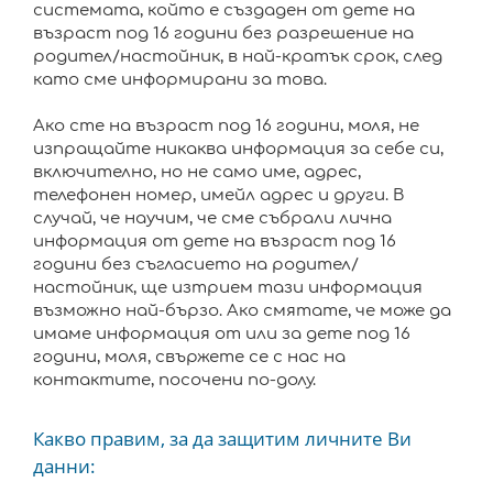
системата, който е създаден от дете на
възраст под 16 години без разрешение на
родител/настойник, в най-кратък срок, след
като сме информирани за това.
Ако сте на възраст под 16 години, моля, не
изпращайте никаква информация за себе си,
включително, но не само име, адрес,
телефонен номер, имейл адрес и други. В
случай, че научим, че сме събрали лична
информация от дете на възраст под 16
години без съгласието на родител/
настойник, ще изтрием тази информация
възможно най-бързо. Ако смятате, че може да
имаме информация от или за дете под 16
години, моля, свържете се с нас на
контактите, посочени по-долу.
Какво правим, за да защитим личните Ви
данни: