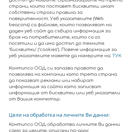
достъп до нашите. Организациите на трети
страни, които поставят бисквитки, имат
собствени строги правила за
поверителност. Уеб указателите (Web
beacons) са файлове, които позволяват на
даден уеб сайт да събира информация за
броя на потребителите, които са го
посетили и да има достъп до техните
‘бисквитки’ (‘cookies’). Повече информация за
уеб указателите можете да намерите на:
ТУК
Контипсо ООД си запазва правото да
позволява на компании като трета страна
да показват реклами или набират
информация за сайта като записват
информация от бисквитки или уеб указатели
от Вашия компютър.
Цели на обработка на личните Ви данни:
Контипсо ООД обработва личните Ви данни
само за целите, описани по-долу: