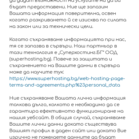
да дадат възможност на услугите ни да Ви
бъдат предоставени. Ние ще запазим
Вашата информация поверителна, освен
когато разкриването й се изисква по силата
на закон или за технически цели.
Когато съхраняваме информацията при нас,
тя се запазва в сървъри. Наш партньор в
тази технология е „Суперхостинг.БГ“ ООД
(superhosting.bg). Повече за защитата и
съхранението на Вашите данни в сървъра
може да научите тук:
https://www.superhosting.bg/web-hosting-page-
terms-and-agreements.php%23personal_data
Ние съхраняваме Вашата лична информация
толкова дълго, колкото е необходимо да се
гарантира ефективното функциониране на
нашия уебсайт. В общия случай, съхраняваме
Вашите лични данни докато съществува
Вашият профил в даден сайт или докато Вие
изрично не пожелаете данните да бъдат