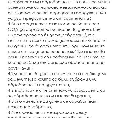
използване или обработване на вашите лични
данни може да направи невъзможно за вас да
се възползвате от определени продукти или
услуги, предоставяни от системата ;
4.Ако прецените, че не желаете Контипсо
ООД да обработва личните Ви данни, Вие
имате право да бъдете „забравени“, т.е.
можете по всяко време да поискате личните
Ви данни да бъдат изтрити при наличие на
някое от следните основания:4.1.личните Ви
данни повече не са необходими за целите, за
които са били събрани или обработвани по
друг начин;
4.1.личните Ви данни повече не са необходими
за целите, за които са били събрани или
обработвани по друг начин;
4.2.в случай че сте оттеглили съгласието си
за обработване на личните Ви данни;
4.3.ако личните Ви данни се обработват
незаконосъобразно;
4.4. в случай че сте възразили срещу